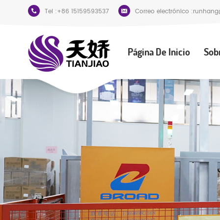
Tel :
+86 15159593537
Correo electrónico :
runhang
Página De Inicio
Sob