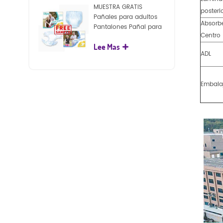
MUESTRA GRATIS
posteri
Pañales para adultos
Absorb
Pantalones Pañal para
Centro
adultos desechables
Lee Mas
para adultos
ADL
Embala