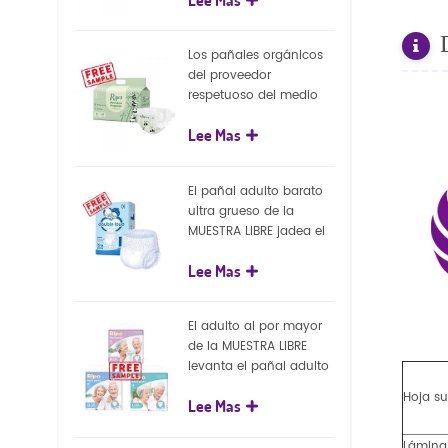
capa superficial
biodegradable del eco
100%
Los pañales orgánicos
del proveedor
respetuoso del medio
ambiente de la nueva
Lee Mas
llegada venden al por
mayor el pañal
biodegradable del bebé
El pañal adulto barato
de la naturaleza
ultra grueso de la
MUESTRA LIBRE jadea el
pañal adulto disponible
Lee Mas
para el adulto
El adulto al por mayor
de la MUESTRA LIBRE
levanta el pañal adulto
disponible de los
Hoja su
Lee Mas
pantalones del pañal
Lámina