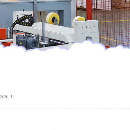
Pañales Desechables Para Bebés Al Por Mayor, Tipo Braguita, Ultrasuaves, Transpirables Y Superabsorbentes, Directamente De Fábrica China.