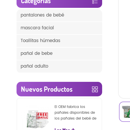
Categorías
pantalones de bebé
mascara facial
Toallitas húmedas
pañal de bebe
pañal adulto
Nuevos Productos
El OEM fabrica los
pañales disponibles de
los pañales del bebé de
la naturaleza de la
Lee Mas