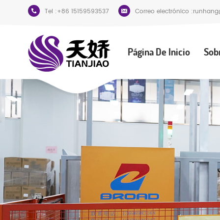
Tel :
+86 15159593537
Correo electrónico :
runhang
Página De Inicio
Sob