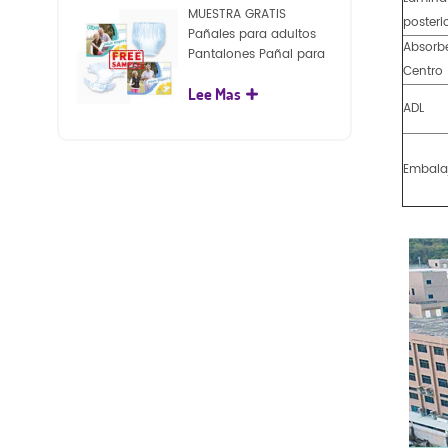
MUESTRA GRATIS
posteri
Pañales para adultos
Absorb
Pantalones Pañal para
Centro
adultos desechables
Lee Mas
para adultos
ADL
Embala