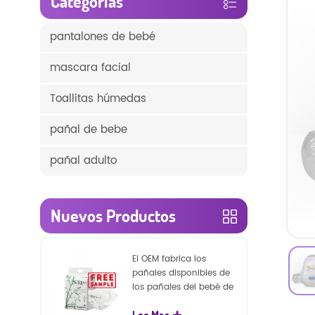
Categorías
pantalones de bebé
mascara facial
Toallitas húmedas
pañal de bebe
pañal adulto
Nuevos Productos
El OEM fabrica los
pañales disponibles de
los pañales del bebé de
la naturaleza de la
Lee Mas