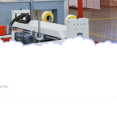
Pantalones De Entrenamiento Nocturnos Al Por Mayor, De Alta Capacidad, Ultra Suaves, A Granel, Para Una Protección Confiable Contra Fugas.