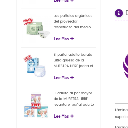
capa superficial
biodegradable del eco
100%
Los pañales orgánicos
del proveedor
respetuoso del medio
ambiente de la nueva
Lee Mas
llegada venden al por
mayor el pañal
biodegradable del bebé
El pañal adulto barato
de la naturaleza
ultra grueso de la
MUESTRA LIBRE jadea el
pañal adulto disponible
Lee Mas
para el adulto
El adulto al por mayor
de la MUESTRA LIBRE
levanta el pañal adulto
Lámina
disponible de los
Lee Mas
pantalones del pañal
superio
Lámina