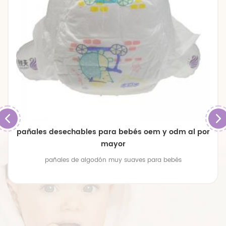
pañales desechables para bebés oem y odm al por
mayor
pañales de algodón muy suaves para bebés