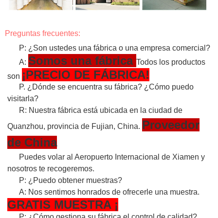
Preguntas frecuentes:
P: ¿Son ustedes una fábrica o una empresa comercial?
Somos una fábrica
A:
Todos los productos
¡PRECIO DE FÁBRICA!
son
P. ¿Dónde se encuentra su fábrica? ¿Cómo puedo
visitarla?
R: Nuestra fábrica está ubicada en la ciudad de
Proveedor
Quanzhou, provincia de Fujian, China.
de China
Puedes volar al Aeropuerto Internacional de Xiamen y
nosotros te recogeremos.
P: ¿Puedo obtener muestras?
A: Nos sentimos honrados de ofrecerle una muestra.
GRATIS
MUESTRA
¡
P: ¿Cómo gestiona su fábrica el control de calidad?