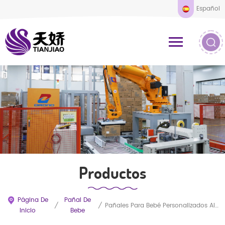
Español
Productos
Página De
Pañal De
/
/
Pañales Para Bebé Personalizados Al Por Mayor, De Alta Absorción, Secado Rápido Y Cómodos, Tallas Completas Para Su Marca.
Inicio
Bebe