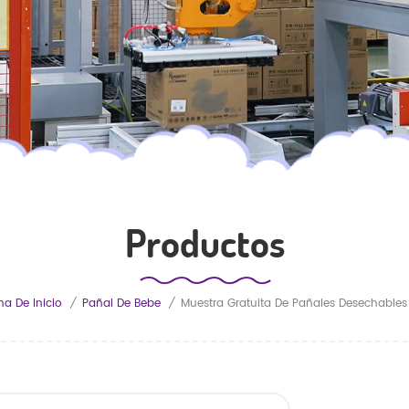
Productos
na De Inicio
/
Pañal De Bebe
/