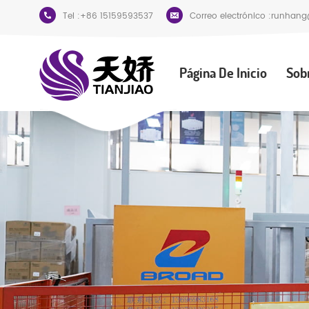
Tel :
+86 15159593537
Correo electrónico :
runhang
Página De Inicio
Sob