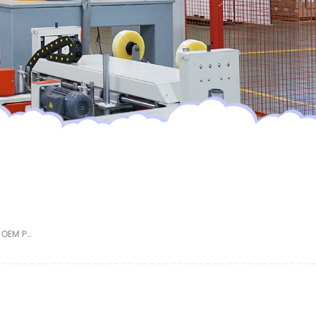
Muestra Gratuita De Pañales Desechables OEM Para Bebés Con Material Antifugas 3D, Superficie Seca, Absorción, Suaves Y Cómodos.