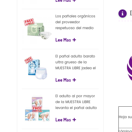
capa superficial
biodegradable del eco
100%
Los pañales orgánicos
del proveedor
respetuoso del medio
ambiente de la nueva
Lee Mas
llegada venden al por
mayor el pañal
biodegradable del bebé
El pañal adulto barato
de la naturaleza
ultra grueso de la
MUESTRA LIBRE jadea el
pañal adulto disponible
Lee Mas
para el adulto
El adulto al por mayor
de la MUESTRA LIBRE
levanta el pañal adulto
disponible de los
Hoja su
Lee Mas
pantalones del pañal
Lámina