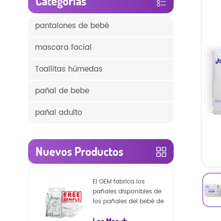
Categorías
pantalones de bebé
mascara facial
Toallitas húmedas
pañal de bebe
pañal adulto
Nuevos Productos
El OEM fabrica los
pañales disponibles de
los pañales del bebé de
la naturaleza de la
Lee Mas