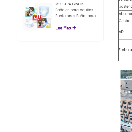
MUESTRA GRATIS
posteri
Pañales para adultos
Absorb
Pantalones Pañal para
Centro
adultos desechables
Lee Mas
para adultos
ADL
Embala