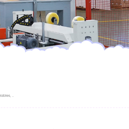
Pañales Desechables Para Bebé Personalizables, Súper Absorbentes, Transpirables Y Suaves, Precio Al Por Mayor.