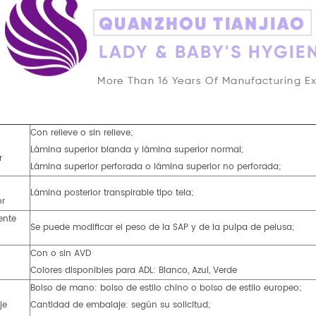
Con relieve o sin relieve;
Lámina superior blanda y lámina superior normal;
r
Lámina superior perforada o lámina superior no perforada;
Lámina posterior transpirable tipo tela;
or
ente
Se puede modificar el peso de la SAP y de la pulpa de pelusa;
Con o sin AVD
Colores disponibles para ADL: Blanco, Azul, Verde
Bolso de mano: bolso de estilo chino o bolso de estilo europeo;
je
Cantidad de embalaje: según su solicitud;