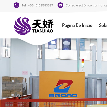
Tel :
+86 15159593537
Correo electrónico :
runhang
Página De Inicio
Sob