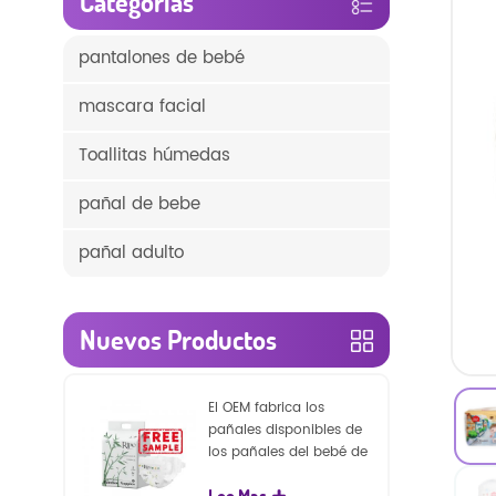
Categorías
pantalones de bebé
mascara facial
Toallitas húmedas
pañal de bebe
pañal adulto
Nuevos Productos
El OEM fabrica los
pañales disponibles de
los pañales del bebé de
la naturaleza de la
Lee Mas