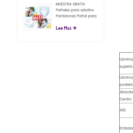
MUESTRA GRATIS
Pañales para adultos
Pantalones Pañal para
adultos desechables
Lee Mas
para adultos
Lámina
superio
Lámina
posteri
Absorb
Centro
ADL
Embala