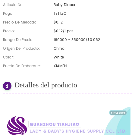
Artículo No.:
Baby Diaper
Pago:
T/T,L/C
Precio De Mercado:
$0.12
Precio:
$0.12/1 pcs
Rango De Precios:
160000 - 350000/$0.062
Origen Del Producto:
China
Color:
White
Puerto De Embarque:
XIAMEN
Detalles del producto