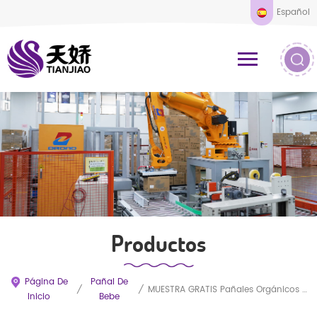
Español
Productos
Página De
Pañal De
/
/
MUESTRA GRATIS Pañales Orgánicos Personalizados Para Bebé Pañales Suaves Hipoalergénicos Probióticos Súper Absorbentes
Inicio
Bebe