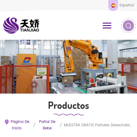
Español
Productos
Página De
Pañal De
/
/
MUESTRA GRATIS Pañales Desechables Suaves Y Transpirables De Alta Calidad Y Súper Económicos
Inicio
Bebe