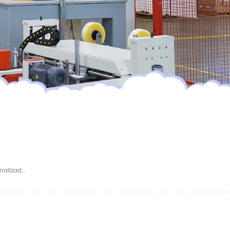
MUESTRA GRATIS Pañales Para Bebé Personalizados De Polímero Superabsorbente SAP, Pañales Desechables Al Por Mayor