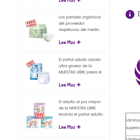
capa superficial
biodegradable del eco
100%
Los pañales orgánicos
del proveedor
respetuoso del medio
ambiente de la nueva
Lee Mas
llegada venden al por
mayor el pañal
biodegradable del bebé
El pañal adulto barato
de la naturaleza
ultra grueso de la
MUESTRA LIBRE jadea el
pañal adulto disponible
Lee Mas
para el adulto
El adulto al por mayor
de la MUESTRA LIBRE
levanta el pañal adulto
Lámina
disponible de los
Lee Mas
pantalones del pañal
superio
Lámina