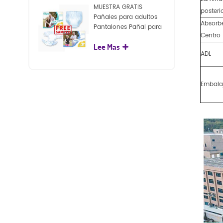
MUESTRA GRATIS
posteri
Pañales para adultos
Absorb
Pantalones Pañal para
Centro
adultos desechables
Lee Mas
para adultos
ADL
Embala