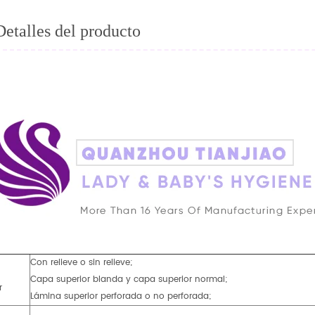
Detalles del producto
Con relieve o sin relieve;
Capa superior blanda y capa superior normal;
r
Lámina superior perforada o no perforada;