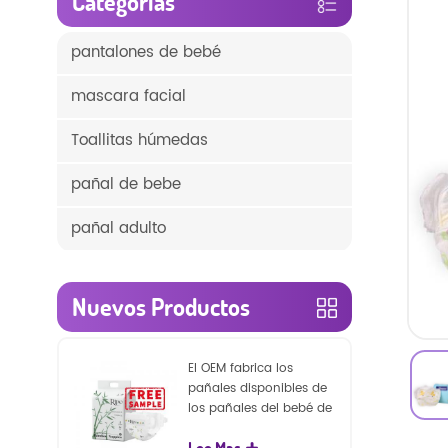
Categorías
pantalones de bebé
mascara facial
Toallitas húmedas
pañal de bebe
pañal adulto
Nuevos Productos
El OEM fabrica los
pañales disponibles de
los pañales del bebé de
la naturaleza de la
Lee Mas