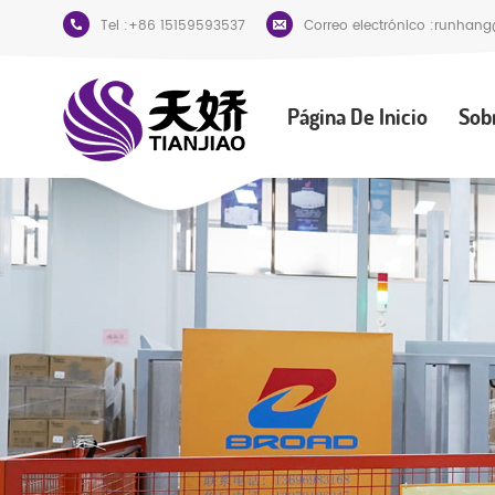
Tel :
+86 15159593537
Correo electrónico :
runhang
Página De Inicio
Sob