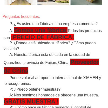
Preguntas frecuentes:
P: ¿Es usted una fábrica o una empresa comercial?
Somos una fábrica
A:
Todos los productos
¡PRECIO DE FÁBRICA!
son
P. ¿Dónde está ubicada su fábrica? ¿Cómo puedo
visitarla?
A: Nuestra fábrica está ubicada en la ciudad de
Proveedor
Quanzhou, provincia de Fujian, China.
de China
Puede volar al aeropuerto internacional de XIAMEN y
lo recogeremos.
P: ¿Puedo obtener muestras?
A: Nos sentimos honrados de ofrecerle una muestra.
GRATIS
MUESTRA
!
P: ¿Cómo hace su fábrica respecto al control de