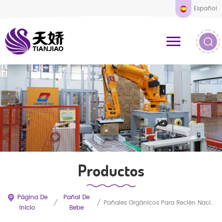
Español
Productos
Página De
Pañal De
/
/
Pañales Orgánicos Para Recién Nacidos Al Por Mayor. Muestras Gratuitas. Fabricación Personalizada En China.
Inicio
Bebe