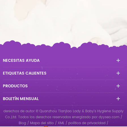
NECESITAS AYUDA
ETIQUETAS CALIENTES
PRODUCTOS
BOLETÍN MENSUAL
derechos de autor © Quanzhou Tianjiao Lady & Baby's Hygiene Supply
Co.,Ltd. Todos los derechos reservados
energizado por
dyyseo.com
/
Blog
/
Mapa del sitio
/
XML
/
política de privacidad
/