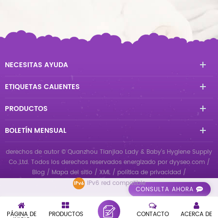
NECESITAS AYUDA
ETIQUETAS CALIENTES
PRODUCTOS
BOLETÍN MENSUAL
derechos de autor © Quanzhou Tianjiao Lady & Baby's Hygiene Supply
Co.,Ltd. Todos los derechos reservados
energizado por
dyyseo.com
/
Blog
/
Mapa del sitio
/
XML
/
política de privacidad
/
IPv6 red compatible
CONSULTA AHORA
PÁGINA DE
PRODUCTOS
CONTACTO
ACERCA DE