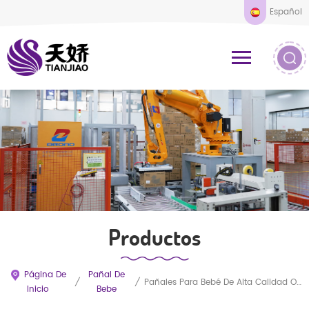
Español
Productos
Página De
Pañal De
/
/
Pañales Para Bebé De Alta Calidad OEM Finos De CHINA
Inicio
Bebe