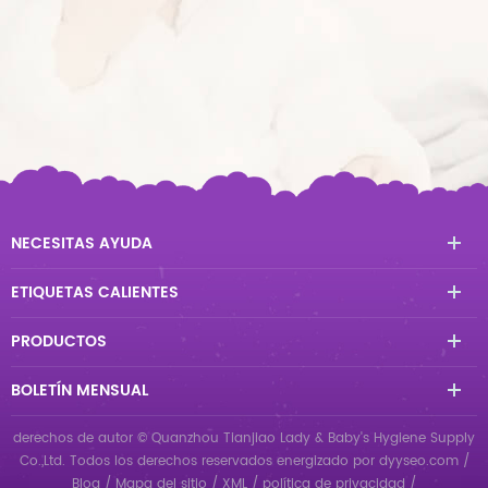
NECESITAS AYUDA
ETIQUETAS CALIENTES
PRODUCTOS
BOLETÍN MENSUAL
derechos de autor © Quanzhou Tianjiao Lady & Baby's Hygiene Supply
Co.,Ltd. Todos los derechos reservados
energizado por
dyyseo.com
/
Blog
/
Mapa del sitio
/
XML
/
política de privacidad
/