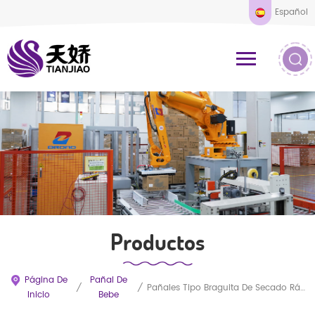
Español
Productos
Página De
Pañal De
/
/
Pañales Tipo Braguita De Secado Rápido, Cómodos Y Desechables Para Bebés Activos. Braguitas De Entrenamiento Altamente Absorbentes.
Inicio
Bebe