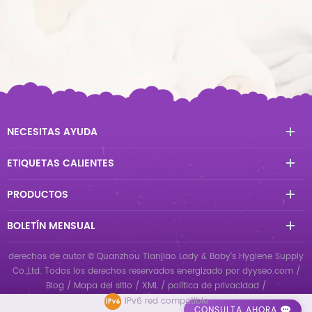
NECESITAS AYUDA
ETIQUETAS CALIENTES
PRODUCTOS
BOLETÍN MENSUAL
derechos de autor © Quanzhou Tianjiao Lady & Baby's Hygiene Supply
Co.,Ltd. Todos los derechos reservados
energizado por
dyyseo.com
/
Blog
/
Mapa del sitio
/
XML
/
política de privacidad
/
IPv6 red compatible
CONSULTA AHORA