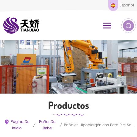
Español
Productos
Página De
Pañal De
/
/
Pañales Hipoalergénicos Para Piel Sensible, Ultrafinos, Cómodos Y A Precios De Mayoreo.
Inicio
Bebe