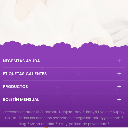
NECESITAS AYUDA
ETIQUETAS CALIENTES
PRODUCTOS
BOLETÍN MENSUAL
derechos de autor © Quanzhou Tianjiao Lady & Baby's Hygiene Supply
Co.,Ltd. Todos los derechos reservados
energizado por
dyyseo.com
/
Blog
/
Mapa del sitio
/
XML
/
política de privacidad
/