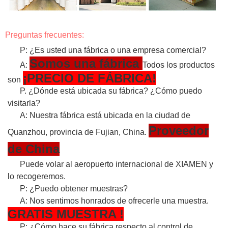
Preguntas frecuentes:
P: ¿Es usted una fábrica o una empresa comercial?
Somos una fábrica
A:
Todos los productos
¡PRECIO DE FÁBRICA!
son
P. ¿Dónde está ubicada su fábrica? ¿Cómo puedo
visitarla?
A: Nuestra fábrica está ubicada en la ciudad de
Proveedor
Quanzhou, provincia de Fujian, China.
de China
Puede volar al aeropuerto internacional de XIAMEN y
lo recogeremos.
P: ¿Puedo obtener muestras?
A: Nos sentimos honrados de ofrecerle una muestra.
GRATIS
MUESTRA
!
P: ¿Cómo hace su fábrica respecto al control de