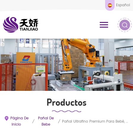
Español
Productos
Página De
Pañal De
/
/
Pañal Ultrafino Premium Para Bebé, Hipoalergénico, Cómodo, Precio De Fábrica Al Por Mayor.
Inicio
Bebe