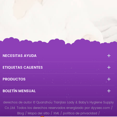
NECESITAS AYUDA
ETIQUETAS CALIENTES
PRODUCTOS
BOLETÍN MENSUAL
derechos de autor © Quanzhou Tianjiao Lady & Baby's Hygiene Supply
Co.,Ltd. Todos los derechos reservados
energizado por
dyyseo.com
/
Blog
/
Mapa del sitio
/
XML
/
política de privacidad
/