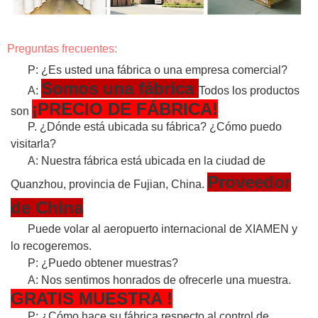
Preguntas frecuentes:
P: ¿Es usted una fábrica o una empresa comercial?
Somos una fábrica
A:
Todos los productos
¡PRECIO DE FÁBRICA!
son
P. ¿Dónde está ubicada su fábrica? ¿Cómo puedo
visitarla?
A: Nuestra fábrica está ubicada en la ciudad de
Proveedor
Quanzhou, provincia de Fujian, China.
de China
Puede volar al aeropuerto internacional de XIAMEN y
lo recogeremos.
P: ¿Puedo obtener muestras?
A: Nos sentimos honrados de ofrecerle una muestra.
GRATIS
MUESTRA
!
P: ¿Cómo hace su fábrica respecto al control de