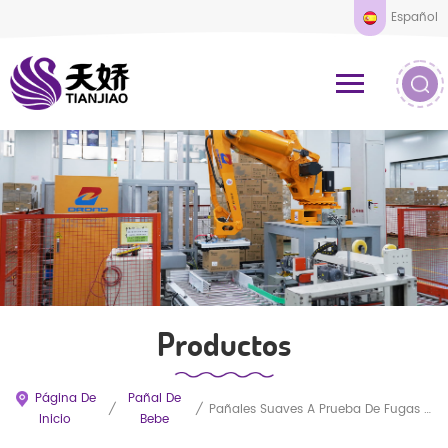
Español
Productos
Página De
Pañal De
/
/
Pañales Suaves A Prueba De Fugas Para Bebés De Grado A Al Por Mayor Para Dormir Durante La Noche
Inicio
Bebe