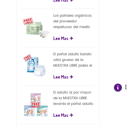
capa superficial
biodegradable del eco
100%
Los pañales orgánicos
del proveedor
respetuoso del medio
ambiente de la nueva
Lee Mas
llegada venden al por
mayor el pañal
biodegradable del bebé
El pañal adulto barato
de la naturaleza
ultra grueso de la
MUESTRA LIBRE jadea el
pañal adulto disponible
Lee Mas
para el adulto
El adulto al por mayor
de la MUESTRA LIBRE
levanta el pañal adulto
disponible de los
Lee Mas
pantalones del pañal