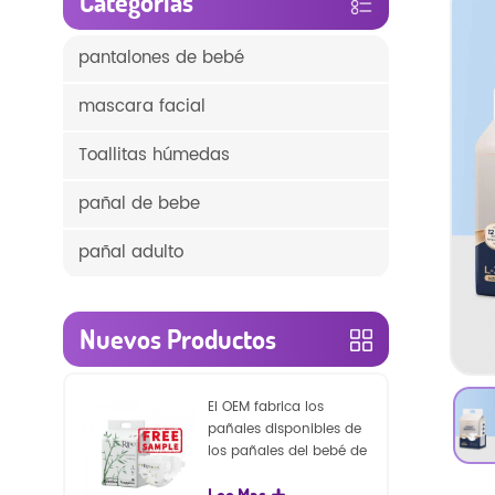
Categorías
pantalones de bebé
mascara facial
Toallitas húmedas
pañal de bebe
pañal adulto
Nuevos Productos
El OEM fabrica los
pañales disponibles de
los pañales del bebé de
la naturaleza de la
Lee Mas