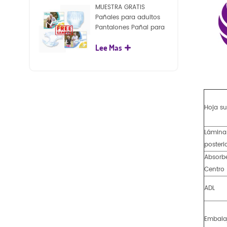
MUESTRA GRATIS
Pañales para adultos
Pantalones Pañal para
adultos desechables
Lee Mas
para adultos
Hoja su
Lámina
posteri
Absorb
Centro
ADL
Embala