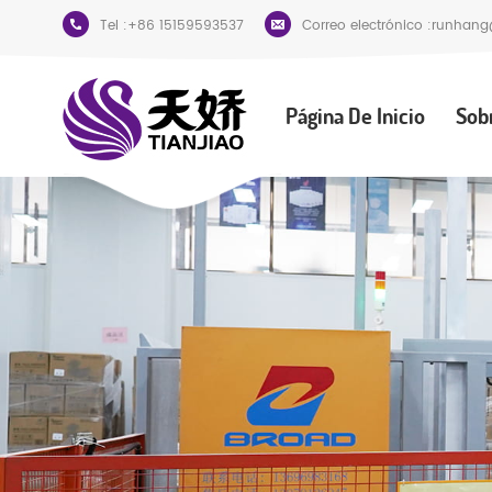
Tel :
+86 15159593537
Correo electrónico :
runhang
Página De Inicio
Sob