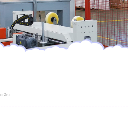
Pañales Para Adultos De Marca Propia, Extra Gruesos Y De Alta Absorción