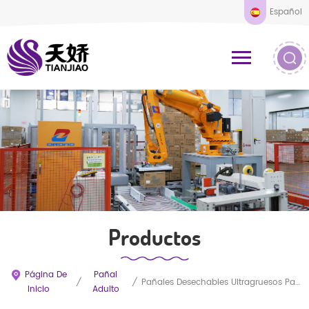
Español
Productos
Página De
Pañal
/
/
Pañales Desechables Ultragruesos Para Adultos Con Incontinencia Al Por Mayor
Inicio
Adulto